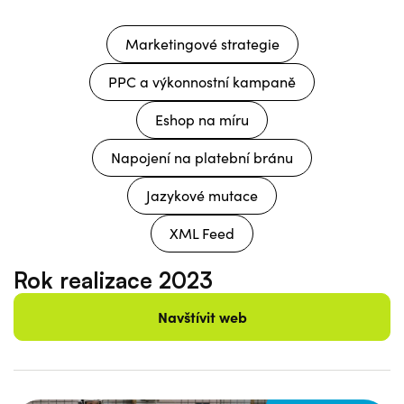
Marketingové strategie
PPC a výkonnostní kampaně
Eshop na míru
Napojení na platební bránu
Jazykové mutace
XML Feed
Rok realizace
2023
Navštívit web