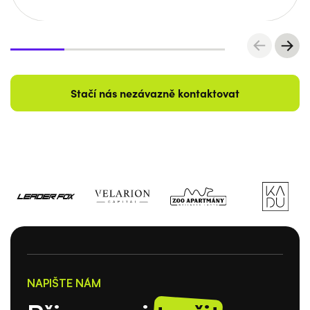
optimalizace pro vyhledávače a zároveň
respektovat naše přání. Pochvaluji si také
jednoduchou správu webu, která je i pro běžného
uživatele velmi srozumitelná. Navíc mi byla skvěle
vysvětlena a ukázána! V rámci tvorby nového webu
nám Studio Element pomohlo vyřešit i trable s
Stačí nás nezávazně kontaktovat
doménou a nastavilo nám následnou "péči" o
webhosting. Perfektní!
NAPIŠTE NÁM