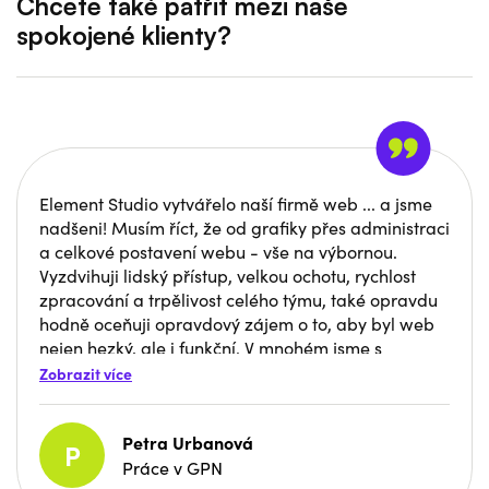
Chcete také patřit mezi naše
spokojené klienty?
Element Studio vytvářelo naší firmě web ... a jsme
nadšeni! Musím říct, že od grafiky přes administraci
a celkové postavení webu - vše na výbornou.
Vyzdvihuji lidský přístup, velkou ochotu, rychlost
zpracování a trpělivost celého týmu, také opravdu
hodně oceňuji opravdový zájem o to, aby byl web
nejen hezký, ale i funkční. V mnohém jsme s
Davidem měli na začátku odlišné názory, ale
Zobrazit více
spoustu věcí mi dovysvětlil, proč by navrhoval
zrovna takové řešení a jaký to bude mít vliv na
Petra Urbanová
marketing/vyhledávání/uživatele atd. Dokázal
P
prosadit věci ohledně responzivity webu a
Práce v GPN